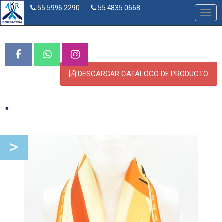
55 5996 2290
55 4835 0668
Desp
nave
DESCARGAR CATÁLOGO DE PRODUCTO
.
>