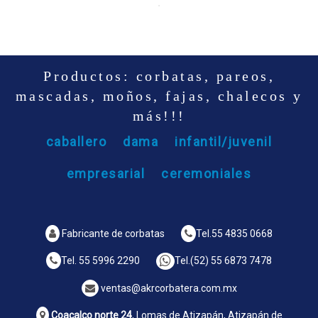
Productos: corbatas, pareos,
mascadas, moños, fajas, chalecos y
más!!!
caballero
dama
infantil/juvenil
empresarial
ceremoniales
Fabricante de corbatas
Tel.
55 4835 0668
Tel.
55 5996 2290
Tel.
(52) 55 6873 7478
ventas@akrcorbatera.com.mx
Coacalco norte 24
, Lomas de Atizapán, Atizapán de