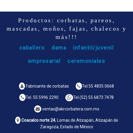
Productos: corbatas, pareos,
mascadas, moños, fajas, chalecos y
más!!!
caballero
dama
infantil/juvenil
empresarial
ceremoniales
Fabricante de corbatas
Tel.
55 4835 0668
Tel.
55 5996 2290
Tel.
(52) 55 6873 7478
ventas@akrcorbatera.com.mx
Coacalco norte 24
, Lomas de Atizapán, Atizapán de
Zaragoza, Estado de México