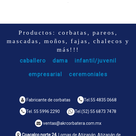
Productos: corbatas, pareos,
mascadas, moños, fajas, chalecos y
más!!!
caballero
dama
infantil/juvenil
empresarial
ceremoniales
Fabricante de corbatas
Tel.
55 4835 0668
Tel.
55 5996 2290
Tel.
(52) 55 6873 7478
ventas@akrcorbatera.com.mx
Coacalco norte 24
, Lomas de Atizapán, Atizapán de