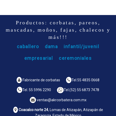
Productos: corbatas, pareos,
mascadas, moños, fajas, chalecos y
más!!!
caballero
dama
infantil/juvenil
empresarial
ceremoniales
Fabricante de corbatas
Tel.
55 4835 0668
Tel.
55 5996 2290
Tel.
(52) 55 6873 7478
ventas@akrcorbatera.com.mx
Coacalco norte 24
, Lomas de Atizapán, Atizapán de
Zaragoza, Estado de México