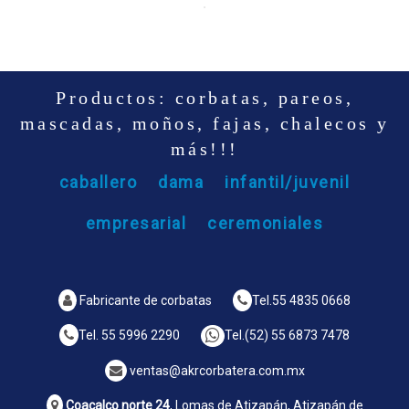
Productos: corbatas, pareos,
mascadas, moños, fajas, chalecos y
más!!!
caballero
dama
infantil/juvenil
empresarial
ceremoniales
Fabricante de corbatas
Tel.
55 4835 0668
Tel.
55 5996 2290
Tel.
(52) 55 6873 7478
ventas@akrcorbatera.com.mx
Coacalco norte 24
, Lomas de Atizapán, Atizapán de