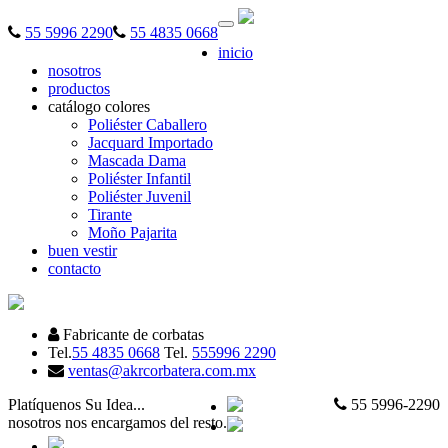
Desplegar
55 5996 2290
55 4835 0668
navegación
inicio
nosotros
productos
catálogo colores
Poliéster Caballero
Jacquard Importado
Mascada Dama
Poliéster Infantil
Poliéster Juvenil
Tirante
Moño Pajarita
buen vestir
contacto
Fabricante de corbatas
Tel.
55 4835 0668
Tel.
555996 2290
ventas@akrcorbatera.com.mx
Platíquenos Su Idea...
55 5996-2290
nosotros nos encargamos del resto.