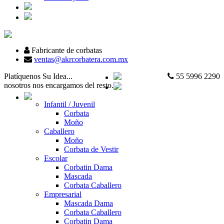
Fabricante de corbatas
ventas@akrcorbatera.com.mx
Platíquenos Su Idea...
55 5996 2290
nosotros nos encargamos del resto.
Infantil / Juvenil
Corbata
Moño
Caballero
Moño
Corbata de Vestir
Escolar
Corbatin Dama
Mascada
Corbata Caballero
Empresarial
Mascada Dama
Corbata Caballero
Corbatin Dama