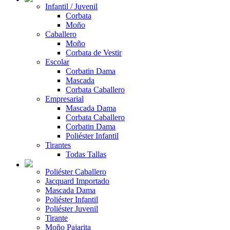
Infantil / Juvenil
Corbata
Moño
Caballero
Moño
Corbata de Vestir
Escolar
Corbatin Dama
Mascada
Corbata Caballero
Empresarial
Mascada Dama
Corbata Caballero
Corbatin Dama
Poliéster Infantil
Tirantes
Todas Tallas
Poliéster Caballero
Jacquard Importado
Mascada Dama
Poliéster Infantil
Poliéster Juvenil
Tirante
Moño Pajarita