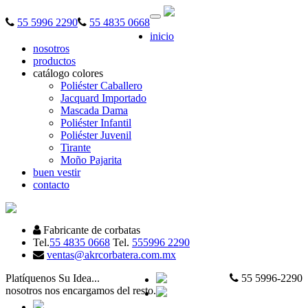
Desplegar
55 5996 2290
55 4835 0668
navegación
inicio
nosotros
productos
catálogo colores
Poliéster Caballero
Jacquard Importado
Mascada Dama
Poliéster Infantil
Poliéster Juvenil
Tirante
Moño Pajarita
buen vestir
contacto
Fabricante de corbatas
Tel.
55 4835 0668
Tel.
555996 2290
ventas@akrcorbatera.com.mx
Platíquenos Su Idea...
55 5996-2290
nosotros nos encargamos del resto.