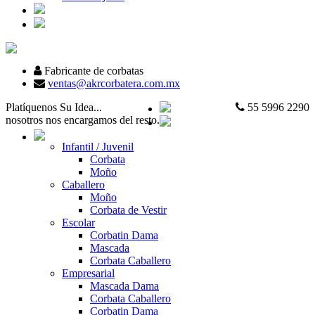
Fabricante de corbatas
ventas@akrcorbatera.com.mx
Platíquenos Su Idea...
55 5996 2290
nosotros nos encargamos del resto.
Infantil / Juvenil
Corbata
Moño
Caballero
Moño
Corbata de Vestir
Escolar
Corbatin Dama
Mascada
Corbata Caballero
Empresarial
Mascada Dama
Corbata Caballero
Corbatin Dama