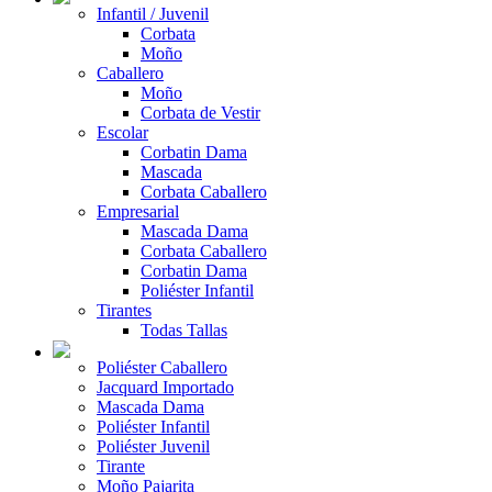
Infantil / Juvenil
Corbata
Moño
Caballero
Moño
Corbata de Vestir
Escolar
Corbatin Dama
Mascada
Corbata Caballero
Empresarial
Mascada Dama
Corbata Caballero
Corbatin Dama
Poliéster Infantil
Tirantes
Todas Tallas
Poliéster Caballero
Jacquard Importado
Mascada Dama
Poliéster Infantil
Poliéster Juvenil
Tirante
Moño Pajarita