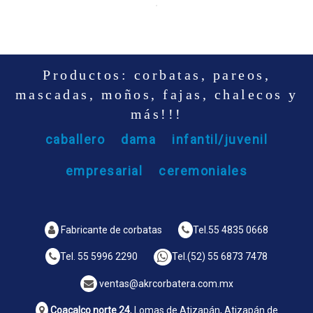
Productos: corbatas, pareos,
mascadas, moños, fajas, chalecos y
más!!!
caballero
dama
infantil/juvenil
empresarial
ceremoniales
Fabricante de corbatas
Tel.
55 4835 0668
Tel.
55 5996 2290
Tel.
(52) 55 6873 7478
ventas@akrcorbatera.com.mx
Coacalco norte 24
, Lomas de Atizapán, Atizapán de