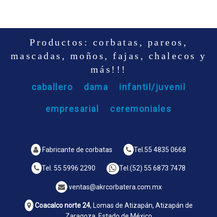
Productos: corbatas, pareos,
mascadas, moños, fajas, chalecos y
más!!!
caballero
dama
infantil/juvenil
empresarial
ceremoniales
Fabricante de corbatas
Tel.
55 4835 0668
Tel.
55 5996 2290
Tel.
(52) 55 6873 7478
ventas@akrcorbatera.com.mx
Coacalco norte 24
, Lomas de Atizapán, Atizapán de
Zaragoza, Estado de México