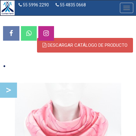
55 5996 2290
55 4835 0668
Desp
nave
DESCARGAR CATÁLOGO DE PRODUCTO
.
>