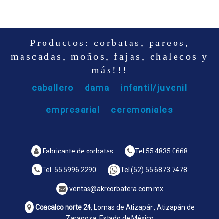
Productos: corbatas, pareos,
mascadas, moños, fajas, chalecos y
más!!!
caballero
dama
infantil/juvenil
empresarial
ceremoniales
Fabricante de corbatas
Tel.
55 4835 0668
Tel.
55 5996 2290
Tel.
(52) 55 6873 7478
ventas@akrcorbatera.com.mx
Coacalco norte 24
, Lomas de Atizapán, Atizapán de
Zaragoza, Estado de México