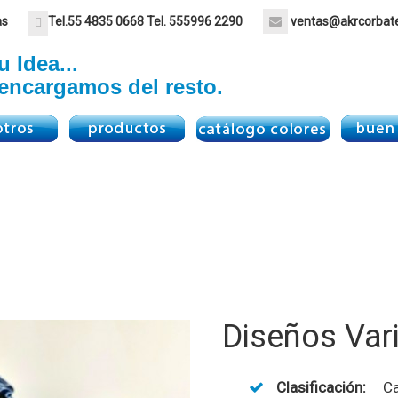
as
Tel.
55 4835 0668
Tel.
555996 2290
ventas@akrcorbat
 Idea...
encargamos del resto.
Diseños Var
Clasificación:
Ca