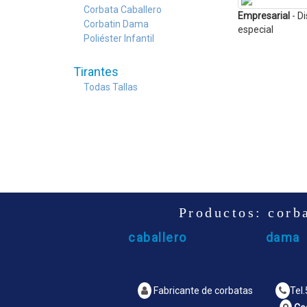
Corbata Caballero
Empresarial
- D
Corbatin Dama
especial
Poliéster Infantil
Tirantes
Todas Tallas
Tirantes
- Tirante Infantil,
Catálogo Colores
- Blanco
Juvenil, Caballero
Productos: corb
caballero
dama
Fabricante de corbatas
Tel.