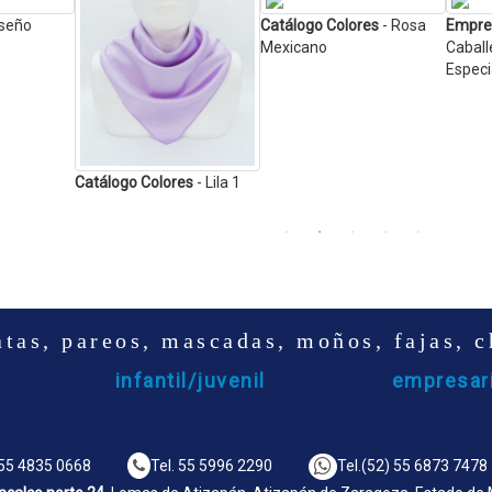
iseño
Catálogo Colores
- Rosa
Empres
Mexicano
Caball
Especi
Catálogo Colores
- Lila 1
atas, pareos, mascadas, moños, fajas, c
infantil/juvenil
empresari
55 4835 0668
Tel.
55 5996 2290
Tel.
(52) 55 6873 7478