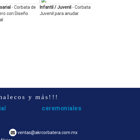
arial
- Corbata de
Infantil / Juvenil
- Corbata
Empresarial
- Corbata d
ero con Diseño
Juvenil para anudar
Caballero con Diseño
al
Especial
halecos y más!!!
al
ceremoniales
ventas@akrcorbatera.com.mx