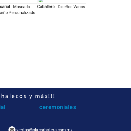
arial
- Mascada
Caballero
- Diseños Varios
Empresarial
- Corbata d
seño Personalizado
Caballero con Diseño
Especial
chalecos y más!!!
al
ceremoniales
ventas@akrcorbatera.com.mx