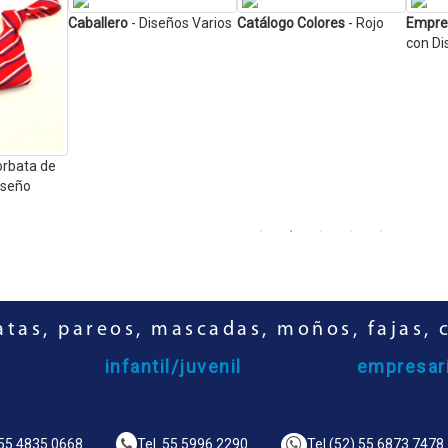
Caballero
- Diseños Varios
Catálogo Colores
- Rojo
Empres
con Di
orbata de
iseño
tas, pareos, mascadas, moños, fajas, 
infantil/juvenil
empresari
55 4835 0668
Tel.
55 5996 2290
Tel.
(52) 55 6873 7478