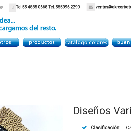
as
Tel.
55 4835 0668
Tel.
555996 2290
ventas@akrcorbat
dea...
cargamos del resto.
Diseños Var
Clasificación:
Ca