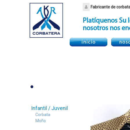
Fabricante de corbat
Platíquenos Su I
nosotros nos en
.
Infantil / Juvenil
Corbata
Moño