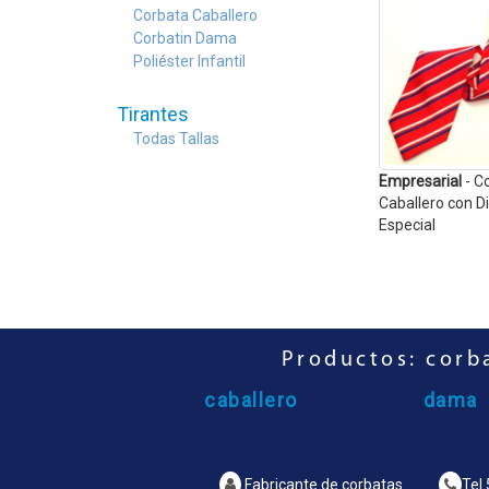
Corbata Caballero
Corbatin Dama
Poliéster Infantil
Tirantes
Todas Tallas
Caballero
- Diseños Varios
Empresarial
- Mascada
Empresarial
- C
con Diseño Personalizado
Caballero con D
Especial
Productos: corba
caballero
dama
Fabricante de corbatas
Tel.